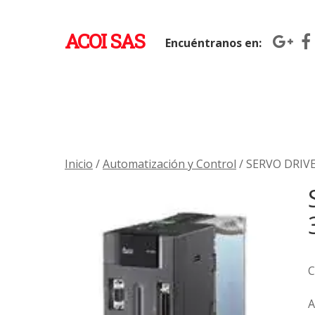
ACOI SAS
Encuéntranos en:
Inicio
/
Automatización y Control
/ SERVO DRIV
C
A