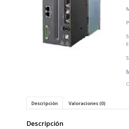
M
P
S
F
S
C
Descripción
Valoraciones (0)
Descripción