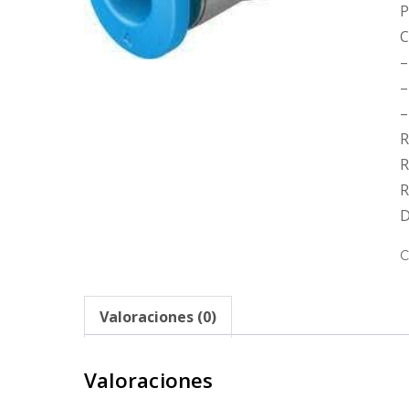
P
C
–
–
–
R
R
R
D
C
Valoraciones (0)
Valoraciones