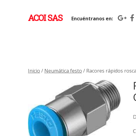
ACOI SAS
Encuéntranos en:
Inicio
/
Neumática festo
/ Racores rápidos rosc
D
C