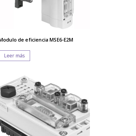
Modulo de eficiencia MSE6-E2M
Leer más