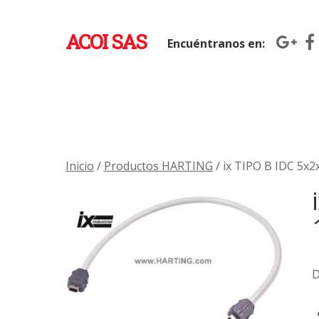
ACOI SAS
Encuéntranos en:
Inicio
/
Productos HARTING
/ ix TIPO B IDC 5
D