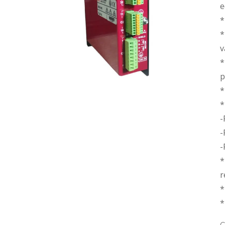
e
*
*
v
*
p
*
*
-
-
-
*
r
*
*