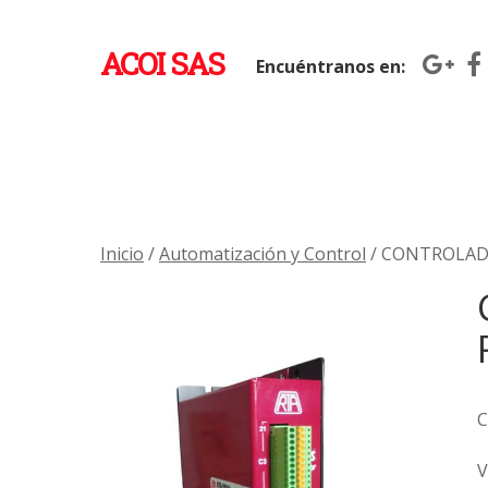
ACOI SAS
Encuéntranos en:
Inicio
/
Automatización y Control
/ CONTROLAD
C
V